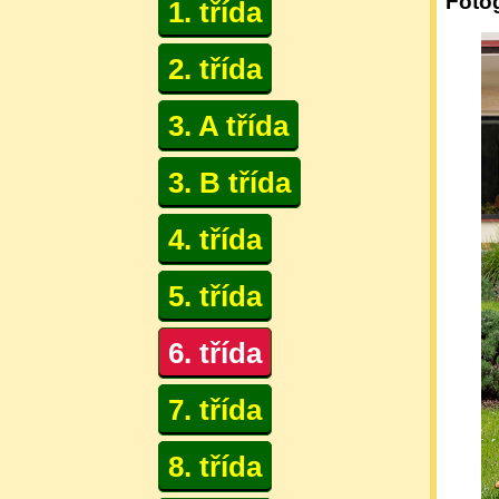
Fotog
1. třída
2. třída
3. A třída
3. B třída
4. třída
5. třída
6. třída
7. třída
8. třída