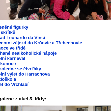
eněné figurky
 skřítků
ad Leonardo da Vinci
entní zájezd do Krňovic a Třebechovic
oce ve třídě
hané nealkoholické nápoje
lní karneval
ikonoce
oledne se čtvrťáky
lní výlet do Harrachova
loškola
et do Vrchlabí
alerie z akcí 3. třídy: