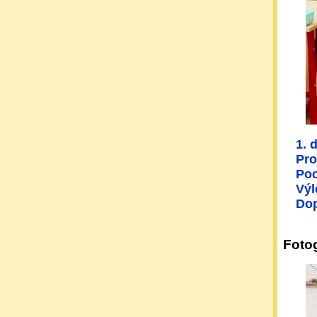
1. 
Pro
Poc
Výl
Dop
Fotog