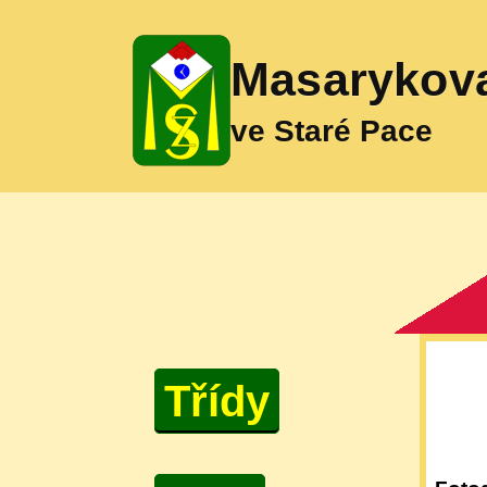
Masarykova
ve Staré Pace
Třídy