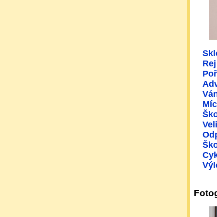
Skl
Rej
Poř
Adv
Ván
Míc
Ško
Vel
Odp
Ško
Cyk
Výl
Fotog