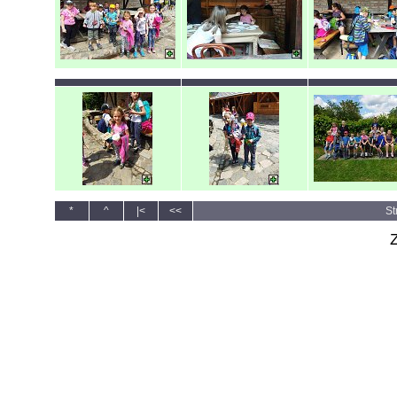
*
^
|<
<<
St