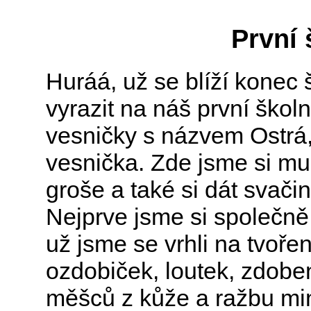
První 
Huráá, už se blíží konec
vyrazit na náš první školn
vesničky s názvem Ostrá
vesnička. Zde jsme si mu
groše a také si dát svač
Nejprve jsme si společně
už jsme se vrhli na tvořen
ozdobiček, loutek, zdoben
měšců z kůže a ražbu min