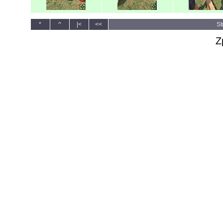
*
^
|<
<<
St
Z