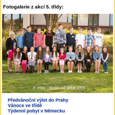
Fotogalerie z akcí 5. třídy:
Předvánoční výlet do Prahy
Vánoce ve třídě
Týdenní pobyt v Německu