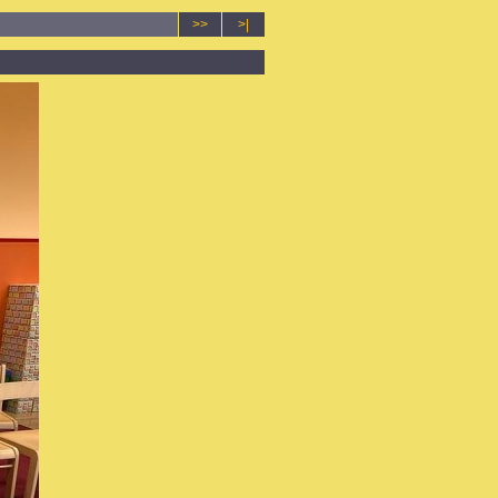
>>
>|