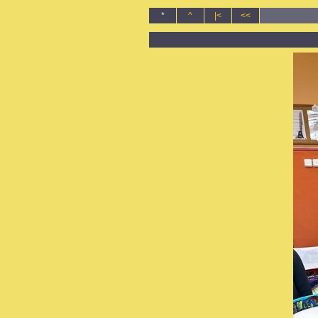
*
^
|<
<<