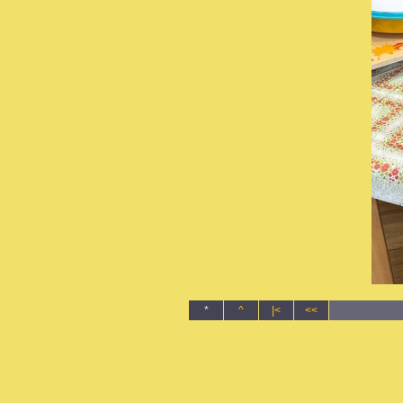
*
^
|<
<<