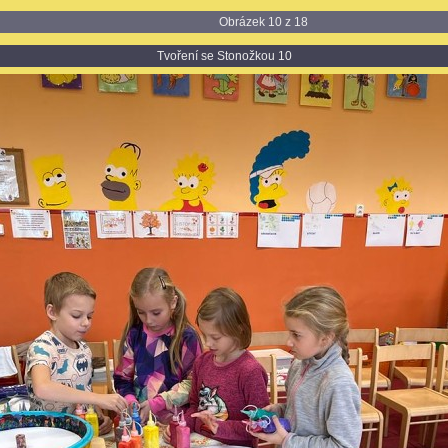
Obrázek 10 z 18
Tvoření se Stonožkou 10