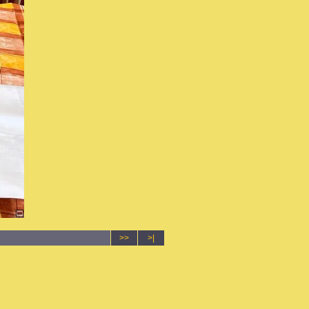
>>
>|