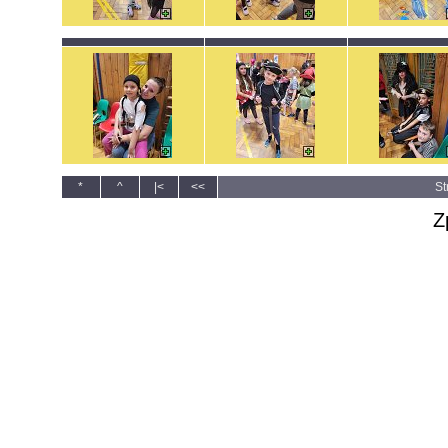
*
^
|<
<<
St
Z