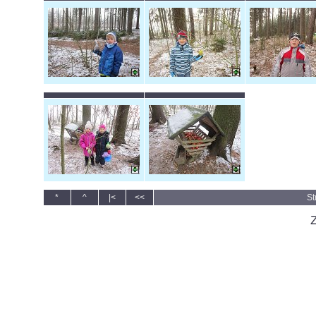
*
^
|<
<<
St