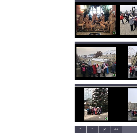
*
^
|<
<<