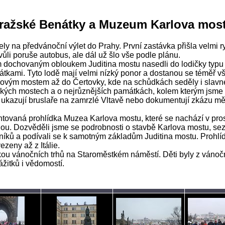
ražské Benátky a Muzeum Karlova mos
vyjely na předvánoční výlet do Prahy. První zastávka přišla velmi
ůli poruše autobus, ale dál už šlo vše podle plánu.
 dochovaným obloukem Juditina mostu nasedli do lodičky typu
átkami. Tyto lodě mají velmi nízký ponor a dostanou se téměř 
lovým mostem až do Čertovky, kde na schůdkách seděly i slavné
ských mostech a o nejrůznějších památkách, kolem kterým jsme pl
ré ukazují bruslaře na zamrzlé Vltavě nebo dokumentují zkázu mě
tovaná prohlídka Muzea Karlova mostu, které se nachází v pro
ou. Dozvěděli jsme se podrobnosti o stavbě Karlova mostu, sezn
íků a podívali se k samotným základům Juditina mostu. Prohlí
ezeny až z Itálie.
dkou vánočních trhů na Staroměstkém náměstí. Děti byly z ván
žitků i vědomostí.