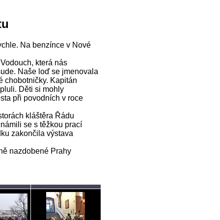
tu
 rychle. Na benzínce v Nové
 Vodouch, která nás
všude. Naše loď se jmenovala
 chobotničky. Kapitán
uli. Děti si mohly
sta při povodních v roce
storách kláštěra Řádu
ámili se s těžkou prací
dku zakončila výstava
očně nazdobené Prahy