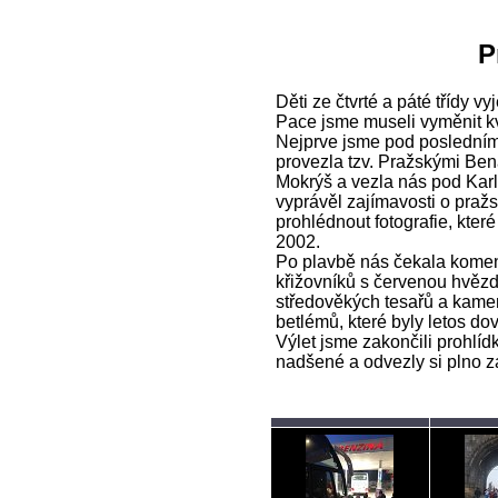
P
Děti ze čtvrté a páté třídy 
Pace jsme museli vyměnit kv
Nejprve jsme pod posledním
provezla tzv. Pražskými Ben
Mokrýš a vezla nás pod Kar
vyprávěl zajímavosti o praž
prohlédnout fotografie, kte
2002.
Po plavbě nás čekala komen
křižovníků s červenou hvězd
středověkých tesařů a kamen
betlémů, které byly letos dov
Výlet jsme zakončili prohlí
nadšené a odvezly si plno zá