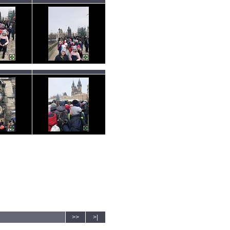
>>
>|