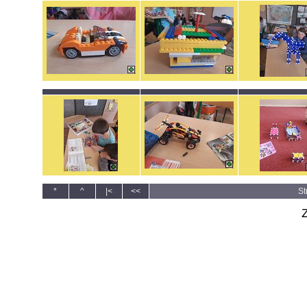
*
^
|<
<<
St