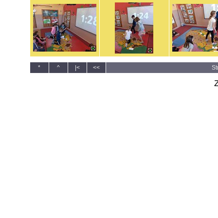
*
^
|<
<<
St