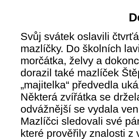
D
Svůj svátek oslavili čtvrť
mazlíčky. Do školních lavic
morčátka, želvy a dokonce
dorazil také mazlíček Št
„majitelka“ předvedla uká
Některá zvířátka se držel
odvážnější se vydala ven
Mazlíčci sledovali své pá
které prověřily znalosti z